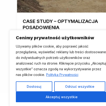
CASE STUDY – OPTYMALIZACJA
POSADOWIENIA
Projekt Dostaliśmy do zaprojektowania
Cenimy prywatność użytkowników
budynek o powierzchni użytkowej 21 000
Używamy plików cookie, aby poprawić jakość
m². Osiem kondygnacji naziemnych z
przeglądania, wyświetlać reklamy lub treści dostosowane
przeznaczeniem pod biura, dwie
do indywidualnych potrzeb użytkowników oraz
podziemne […]
analizować ruch na stronie. Kliknięcie przycisku „Akceptuj
wszystkie” oznacza zgodę na wykorzystywanie przez
nas plików cookie.
Polityka Prywatności
Dostosuj
Odrzuć wszystkie
Akceptuj wszystkie